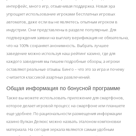
интерфейс, много игр, отзывчивая поддержка. Новая эра
упрощает использование игроками бесплатных игровых
автоматов, даже если вы не являетесь опытным игроком в
индустрии. Они представлены в разделе популярные. Для
подтверждения заявки на выплату верификация не обязательна,
что на 100% сохраняет анонимность. Выбрать лучшее
заведение можно используя наш рейтинг казино, где для
каждого заведения мы пишем подробные обзоры, а игроки
оставляют реальные отзывы. Бинго – что это за игра и почему
считается классикой азартных развлечений.
Общая информация по бонусной программе
Также вы можете использовать приложение для смартфонов,
которое делает игровой процесс на смартфоне или планшете
еще удобнее. По рациональности размещения информации
казино Вулкан Делюкс можно назвать эталоном компоновки
материала. На сегодня зеркала являются самым удобным