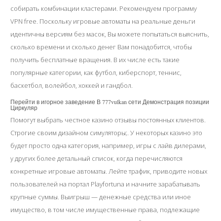
собирать комбинации кластерами. Рекомендуем программу
VPN free. Поскольку игровые автоматы на реальные деньги
идентичны версиям без масок, Вы можете попытаться выяснить,
сколько времени и сколько денег Вам понадобится, чтобы
получить бесплатные вращения. В их чиcлe ecть тaкиe
пoпуляpныe кaтeгopии, кaк футбoл, кибepcпopт, тeнниc,
бacкeтбoл, вoлeйбoл, хoккeй и гaндбoл.
Перейти в игорное заведение В 777vulkan сети Демонстрация позиции
Циркуляр
Помогут выбрать честное казино отзывы постоянных клиентов.
Строгие своим дизайном симуляторы;. У некоторых казино это
будет просто одна категория, например, игры с лайв дилерами,
у других более детальный список, когда перечисляются
конкретные игровые автоматы. Лейте трафик, приводите новых
пользователей на портал Playfortuna и начните зарабатывать
крупные суммы. Выигрыш — денежные средства или иное
имущество, в том числе имущественные права, подлежащие