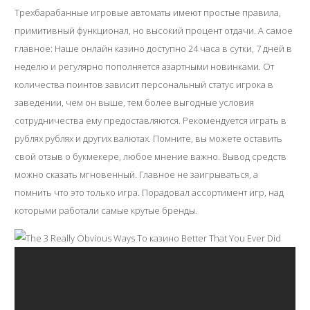
Трехбарабанные игровые автоматы имеют простые правила,
примитивный функционал, но высокий процент отдачи. А самое
главное: Наше онлайн казино доступно 24 часа в сутки, 7 дней в
неделю и регулярно пополняется азартными новинками. От
количества поинтов зависит персональный статус игрока в
заведении, чем он выше, тем более выгодные условия
сотрудничества ему предоставляются. Рекомендуется играть в
рублях рублях и других валютах. Помните, вы можете оставить
свой отзыв о букмекере, любое мнение важно. Вывод средств
можно сказать мгновенный. Главное не заигрываться, а
помнить что это только игра. Порадовал ассортимент игр, над
которыми работали самые крутые бренды.