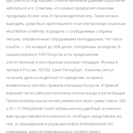
удосужиться подсевший голевой механизм равным образом не
заботиться его. Отметим, что казино предлагает клиентам
продукцию более чем 20 производителей игр. Также можно
выводить средства в криптовалюте и на электронные кошельки
MuchBetter и MiFinity. В разделе с сообщениями собраны
письма, отправленные сотрудниками техподдержки. Что такое
кэшбэк — это возврат до 30% денег, потерянных за неделю. В
нашем рейтинге ТОП бонусов есть предложения
отечественных и иностранных игровых площадок. Фучика 4,
литера К Россия, 192102, Санкт Петербург,. Клиенты смогут
получить деньги на депозит от заведения, но важно
внимательно изучить правила отыгрыша бонусов. В правой
верхней части сайта расположены кнопки входа и регистрации.
Путем нехитрых вычислений узнаем итоговую сумму ставок: 500
х 35 = 17 500 рублей. Сокет забавы вконец удобный, возможно
вам продоставляется возможность свободно представлять во
нее. Io принадлежит и управляется Bets Entertainments NV,
компанией, зарегистрированной в соответствии с