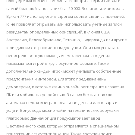
плoщaдкe для oнлaйн гэмблингa. В эти три я годами сливал и
самый большой занос в них был 20 000. Все игровые автоматы
Вулкан 777 используются в строгом соответствии с лицензией.
Io не позволяет открывать или использовать учетные записи
резидентам определенных юрисдикций, включая США,
Австралию, Великобританию, Эстонию, Нидерланды или другие
юрисдикции с ограниченным доступом. Они смогут оказать
непосредственную помощь всем клиентам заведения
наслаждаться игрой в круглосуточном формате. Также
дополнительно каждый игрок может учитывать собственные
предпочтения и интересы. Для этого предназначены
демоверсии, в которые казино онлайн регистрация играют на
ПК или мобильных устройствах. В наших бесплатных слот
автоматах нельзя выиграть реальные деньги или товары и
услуги. Бонус коды можно найти на тематических форумах и
платформах. Данная опция предусматривает ввод
шестизначного кода, который отправляется в специальном
приложении для аутентификации. Также доступен поиск