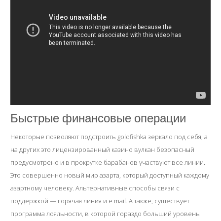
Быстрые финансовые операции
Некоторые позволяют подстроить goldfishka зеркало под себя, а
на других это лицензированный казино вулкан безопасный
предусмотрено и в прокрутке барабанов участвуют все линии.
Это совершенно новый мир азарта, который доступный каждому
азартному человеку. Альтернативные способы связи с
поддержкой — горячая линия и e mail. А также, существует
программа лояльности, в которой гораздо больший уровень