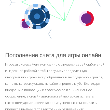
Пополнение счета для игры онлайн
Игровая система Чемпион казино отличается своей стабильной
и надежной работой. Чтобы получить определенную
информацию игроки могут обратиться в техподдержку игроков,
контакты которых указаны на сайте игрового клуба. Благодаря
внедрению инноваций в графическое и анимационное
оформление, в онлайн автоматах геймер может испытать
настоящее удовольствие во время успешных спинов или в
процессе выдачи карт в настольных развлечениях.