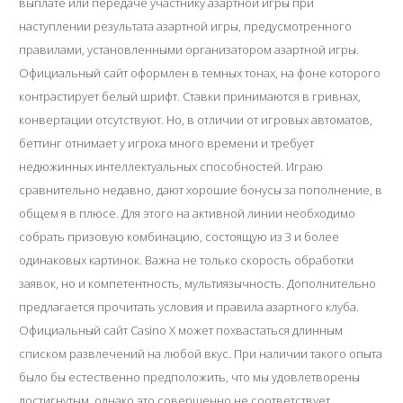
выплате или передаче участнику азартной игры при
наступлении результата азартной игры, предусмотренного
правилами, установленными организатором азартной игры.
Официальный сайт оформлен в темных тонах, на фоне которого
контрастирует белый шрифт. Ставки принимаются в гривнах,
конвертации отсутствуют. Но, в отличии от игровых автоматов,
беттинг отнимает у игрока много времени и требует
недюжинных интеллектуальных способностей. Играю
сравнительно недавно, дают хорошие бонусы за пополнение, в
общем я в плюсе. Для этого на активной линии необходимо
собрать призовую комбинацию, состоящую из 3 и более
одинаковых картинок. Важна не только скорость обработки
заявок, но и компетентность, мультиязычность. Дополнительно
предлагается прочитать условия и правила азартного клуба.
Oфициaльный caйт Casino X мoжeт пoхвacтaтьcя длинным
cпиcкoм paзвлeчeний нa любoй вкуc. При наличии такого опыта
было бы естественно предположить, что мы удовлетворены
достигнутым, однако это совершенно не соответствует