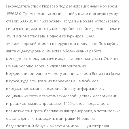
законодательством Кюрасао под регистрационным номером
155648 0. Путем нехитрых вычислений узнаем итоговую сумму
ставок: 500 х 35 = 17 500 рублей. Тогда вы можете использовать
свои данные, для чего нужно перейти на сайт и делать ставки в
1WIN или участвовать в одном из турниров. ОАО
«Новоизборский комбинат нерудных материалов». Пожалуйста,
дайте оценку уровню качества обслуживания работа
менеджера, коммуникация в ходе выполнения заказа: Отлично
Очень хорошо Хорошо Удовлетворительно
Неудовлетворительно Не могу оценить. Чтобы Вы всегда были
в курсе, куда официально переехал Ваше любимое
виртуальное казино, отслеживайте эту информацию в
социальных сетях и тематических сообществах. Ассортимент
игровых автоматов превышает 1450 слотов, предлагается
возможность играть бесплатно для тренировки, а потом только
ставить деньги и выводить выигрыши. Играть на
бездепозитный бонус и вывести выигрыш. Букмекерская