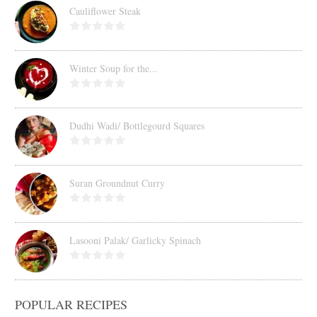
Cauliflower Steak
Winter Soup for the...
Dudhi Wadi/ Bottlegourd Squares
Suran Groundnut Curry
Lasooni Palak/ Garlicky Spinach
POPULAR RECIPES