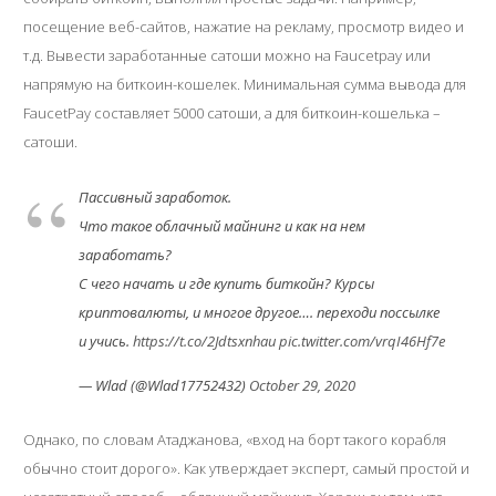
посещение веб-сайтов, нажатие на рекламу, просмотр видео и
т.д. Вывести заработанные сатоши можно на Faucetpay или
напрямую на биткоин-кошелек. Минимальная сумма вывода для
FaucetPay составляет 5000 сатоши, а для биткоин-кошелька –
сатоши.
Пассивный заработок.
Что такое облачный майнинг и как на нем
заработать?
С чего начать и где купить биткойн? Курсы
криптовалюты, и многое другое…. переходи поссылке
и учись.
https://t.co/2Jdtsxnhau
pic.twitter.com/vrqI46Hf7e
— Wlad (@Wlad17752432)
October 29, 2020
Однако, по словам Атаджанова, «вход на борт такого корабля
обычно стоит дорого». Как утверждает эксперт, самый простой и