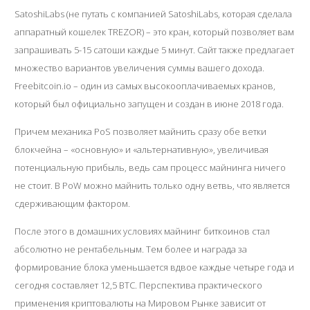
SatoshiLabs (не путать с компанией SatoshiLabs, которая сделала
аппаратный кошелек TREZOR) – это кран, который позволяет вам
запрашивать 5-15 сатоши каждые 5 минут. Сайт также предлагает
множество вариантов увеличения суммы вашего дохода.
Freebitcoin.io – один из самых высокооплачиваемых кранов,
который был официально запущен и создан в июне 2018 года.
Причем механика PoS позволяет майнить сразу обе ветки
блокчейна – «основную» и «альтернативную», увеличивая
потенциальную прибыль, ведь сам процесс майнинга ничего
не стоит. В PoW можно майнить только одну ветвь, что является
сдерживающим фактором.
После этого в домашних условиях майнинг биткоинов стал
абсолютно не рентабельным. Тем более и награда за
формирование блока уменьшается вдвое каждые четыре года и
сегодня составляет 12,5 BTC. Перспектива практического
применения криптовалюты на Мировом Рынке зависит от