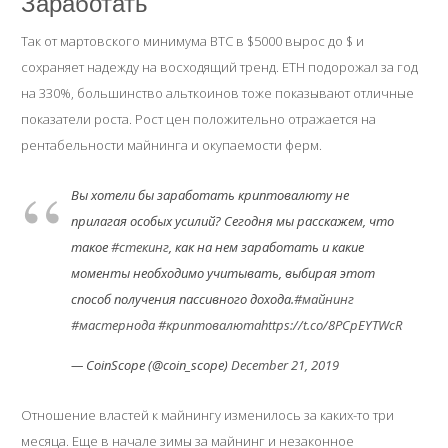
Заработать
Так от мартовского минимума ВТС в $5000 вырос до $ и
сохраняет надежду на восходящий тренд. ЕТН подорожал за год
на 330%, большинство альткоинов тоже показывают отличные
показатели роста. Рост цен положительно отражается на
рентабельности майнинга и окупаемости ферм.
Вы хотели бы заработать криптовалюту не
прилагая особых усилий? Сегодня мы расскажем, что
такое
#стекинг
, как на нем заработать и какие
моменты необходимо учитывать, выбирая этот
способ получения пассивного дохода.
#майнинг
#мастернода
#криптовалюта
https://t.co/8PCpEYTWcR
— CoinScope (@coin_scope)
December 21, 2019
Отношение властей к майнингу изменилось за каких-то три
месяца. Еще в начале зимы за майнинг и незаконное