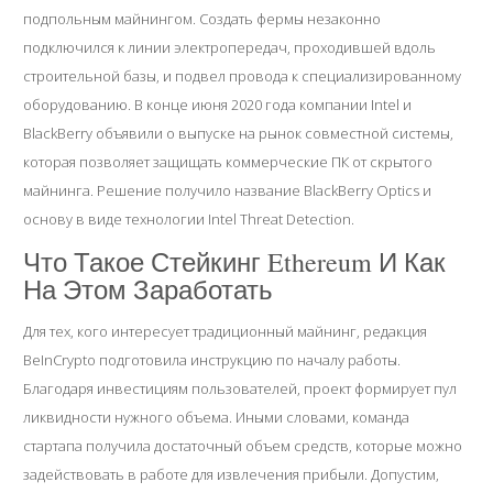
подпольным майнингом. Создать фермы незаконно
подключился к линии электропередач, проходившей вдоль
строительной базы, и подвел провода к специализированному
оборудованию. В конце июня 2020 года компании Intel и
BlackBerry объявили о выпуске на рынок совместной системы,
которая позволяет защищать коммерческие ПК от скрытого
майнинга. Решение получило название BlackBerry Optics и
основу в виде технологии Intel Threat Detection.
Что Такое Стейкинг Ethereum И Как
На Этом Заработать
Для тех, кого интересует традиционный майнинг, редакция
BeInCrypto подготовила инструкцию по началу работы.
Благодаря инвестициям пользователей, проект формирует пул
ликвидности нужного объема. Иными словами, команда
стартапа получила достаточный объем средств, которые можно
задействовать в работе для извлечения прибыли. Допустим,