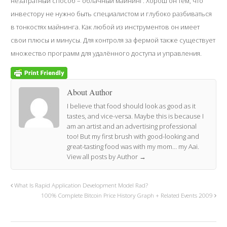
незатратный способ – облачный майнинг. Хорош он тем, что
инвестору не нужно быть специалистом и глубоко разбиваться
в тонкостях майнинга. Как любой из инструментов он имеет
свои плюсы и минусы. Для контроля за фермой также существует
множество программ для удалённого доступа и управления.
About Author
I believe that food should look as good as it
tastes, and vice-versa. Maybe this is because I
am an artist and an advertising professional
too! But my first brush with good-looking and
great-tasting food was with my mom… my Aai.
View all posts by Author
→
What Is Rapid Application Development Model Rad?
100% Complete Bitcoin Price History Graph + Related Events 2009