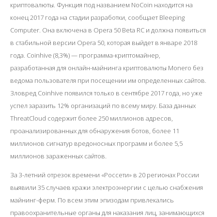
криптовалюты. Функция под названием NoCoin находится на
конец 2017 года на стадии разработки, сообщает Bleeping
Computer. Она включена в Opera 50 Beta RC и должна появиться
в стабильной версии Opera 50, которая выйдет в январе 2018
года. Coinhive (8,3%) — программа-криптомайнер,
разработанная для онлайн-майнинга криптовалюты Monero без
ведома пользователя при посещении им определенных сайтов.
Зловред Coinhive появился только в сентябре 2017 года, но уже
успел заразить 12% организаций по всему миру. База данных
ThreatCloud содержит более 250 миллионов адресов,
проанализированных для обнаружения ботов, более 11
миллионов сигнатур вредоносных программ и более 5,5
миллионов зараженных сайтов.
За 3-летний отрезок времени «Россети» в 20 регионах России
выявили 35 случаев кражи электроэнергии с целью снабжения
майнинг-ферм. По всем этим эпизодам привлекались
правоохранительные органы для наказания лиц, занимающихся