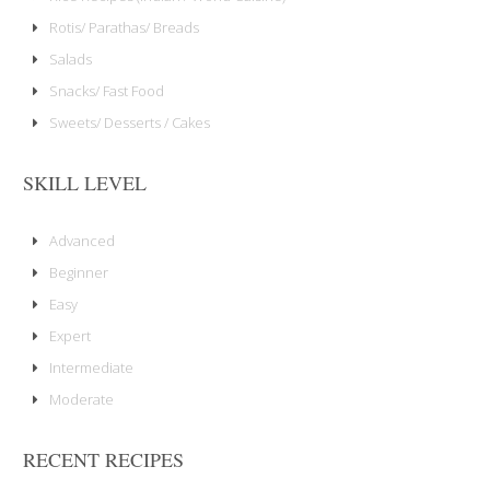
Rotis/ Parathas/ Breads
Salads
Snacks/ Fast Food
Sweets/ Desserts / Cakes
SKILL LEVEL
Advanced
Beginner
Easy
Expert
Intermediate
Moderate
RECENT RECIPES