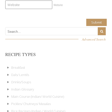
Website
Advanced Search
RECIPE TYPES
Breakfast
Dals/ Lentils
Drinks/Soups
Indian Glossary
Main Course (Indian/ World Cuisine)
Pickles/ Chutneys/ Masalas
Rice Recipes (Indian / World Cuisine)