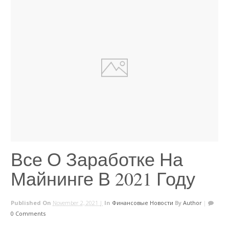
Все О Заработке На
Майнинге В 2021 Году
Published On
November 2, 2021 |
In
Финансовые Новости
By
Author
|
0 Comments