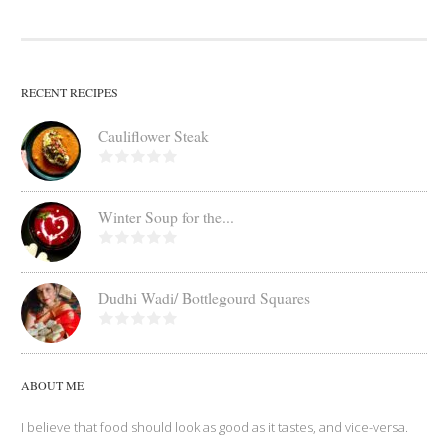
RECENT RECIPES
Cauliflower Steak
Winter Soup for the...
Dudhi Wadi/ Bottlegourd Squares
ABOUT ME
I believe that food should look as good as it tastes, and vice-versa.