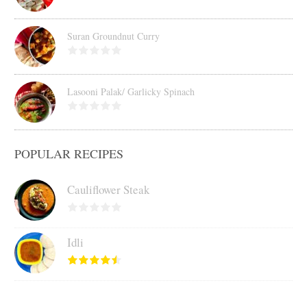
Suran Groundnut Curry
Lasooni Palak/ Garlicky Spinach
POPULAR RECIPES
Cauliflower Steak
Idli