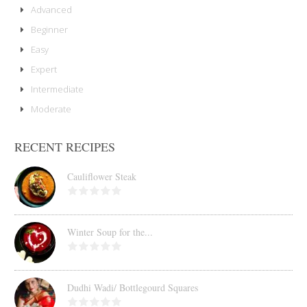
Advanced
Beginner
Easy
Expert
Intermediate
Moderate
RECENT RECIPES
Cauliflower Steak
Winter Soup for the...
Dudhi Wadi/ Bottlegourd Squares