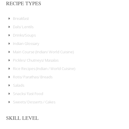
RECIPE TYPES
Breakfast
Dals/ Lentils
Drinks/Soups
Indian Glossary
Main Course (Indian/ World Cuisine)
Pickles/ Chutneys/ Masalas
Rice Recipes (Indian / World Cuisine)
Rotis/ Parathas/ Breads
Salads
Snacks/ Fast Food
Sweets/ Desserts / Cakes
SKILL LEVEL