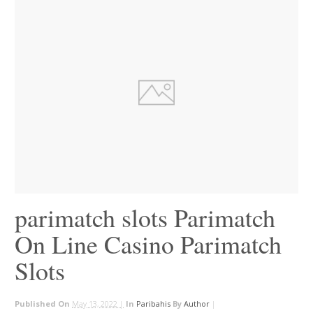
parimatch slots Parimatch
On Line Casino Parimatch
Slots
Published On
May 13, 2022 |
In
Paribahis
By
Author
|